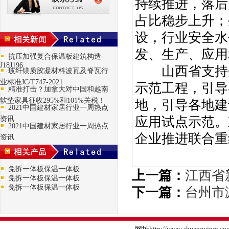
持续推进，落后
占比稳步上升；
设，行业安全水
发、生产、应用
抗压加强复合保温板建筑构造-
J18J196
山西省支持企
玻纤镁质胶凝材料波瓦及脊瓦行
业标准JC/T747-2021
示范工程，引导
精准打击？加拿大对中国和越南
软垫家具征收295%和101%关税！
地，引导各地建
2021中国建材家居行业一周热点
应用试点示范。
资讯
2021中国建材家居行业一周热点
企业推进联合重
资讯
免拆一体板保温一体板
上一篇：
江西省
免拆一体板保温一体板
免拆一体板保温一体板
下一篇：
台州市