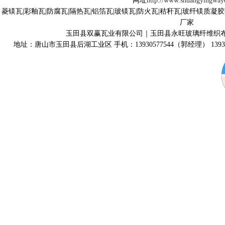
网址
http://www.shuangyingway
菱镁瓦|彩釉瓦|防腐瓦|隔热瓦|铝箔瓦|玻镁瓦|防火瓦|秸秆瓦|玻纤镁质凝
厂家
玉田县双赢瓦业有限公司｜玉田县永旺玻璃纤维织
地址：唐山市玉田县后湖工业区 手机：13930577544（郭经理） 139315