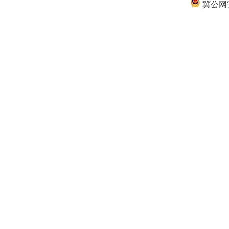
冀公网安备