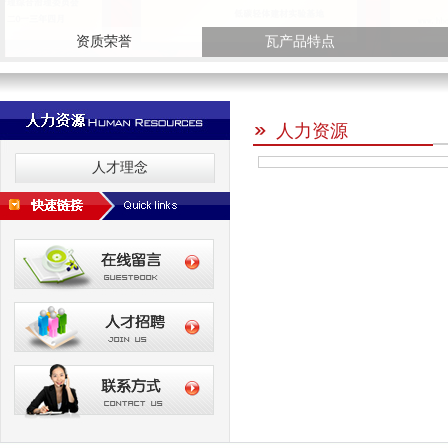
资质荣誉
瓦产品特点
人力资源
人才理念