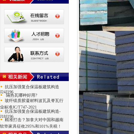
抗压加强复合保温板建筑构造
J24J196
隔热瓦哪种好用?
玻纤镁质胶凝材料波瓦及脊瓦行
业标准JC/T747-2021
抗压加强复合保温板建筑构造-
J18J196
精准打击？加拿大对中国和越南
软垫家具征收295%和101%关税！