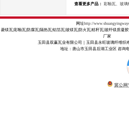
查看更多产品：
彩釉瓦、玻璃
网址
http://www.shuangyingway
菱镁瓦|彩釉瓦|防腐瓦|隔热瓦|铝箔瓦|玻镁瓦|防火瓦|秸秆瓦|玻纤镁质凝
厂家
玉田县双赢瓦业有限公司｜玉田县永旺玻璃纤维织
地址：唐山市玉田县后湖工业区 咨询电话40
冀公网安备