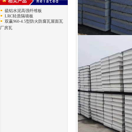
硫铝水泥高强纤维板
LRC轻质隔墙板
双赢960-4.5型防火防腐瓦屋面瓦
厂房瓦