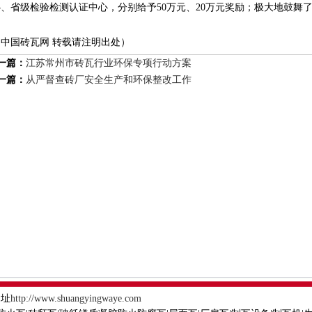
、省级检验检测认证中心，分别给予50万元、20万元奖励；极大地鼓舞
中国砖瓦网 转载请注明出处）
一篇：
江苏常州市砖瓦行业环保专项行动方案
一篇：
从严督查砖厂安全生产和环保整改工作
网址
http://www.shuangyingwaye.com