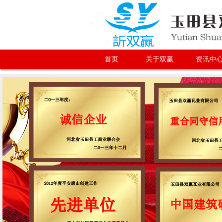
首页
关于双赢
资讯中