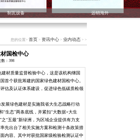
制瓦设备
远销海外
首页
资讯中心
业内动态
您的位置>
>
>
> >
建材国检中心
览次数：
398
色建材质量监督检验中心，这是该机构继国
全国首个获批筹建的国家绿色建材国检中心。
测评估及认证体系建设，促进绿色低碳质检领
发展绿色建材是实施我省大生态战略行动
和“生态”两条底线，并紧扣“大数据+大生
”之“五最”新绿洲，为区域企业提供有力支
中率先出台了相关实施方案和检测十条政策措
方面内容。其中对获批国家级检验检测认证中