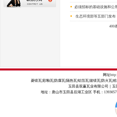
必须招标的基础设施和公
生态环境部等五部门发布
400
网址
http
菱镁瓦|彩釉瓦|防腐瓦|隔热瓦|铝箔瓦|玻镁瓦|防火瓦
玉田县双赢瓦业有限公司｜玉
地址：唐山市玉田县后湖工业区 手机：1393057754