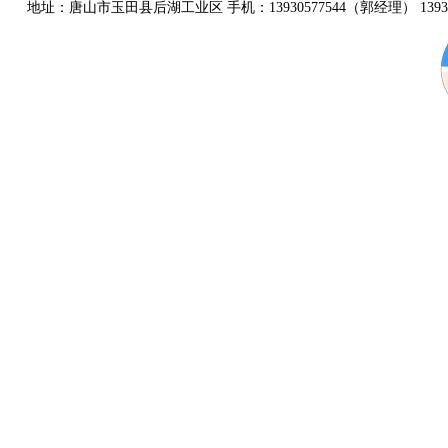
地址：唐山市玉田县后湖工业区 手机：13930577544（郭经理） 139315