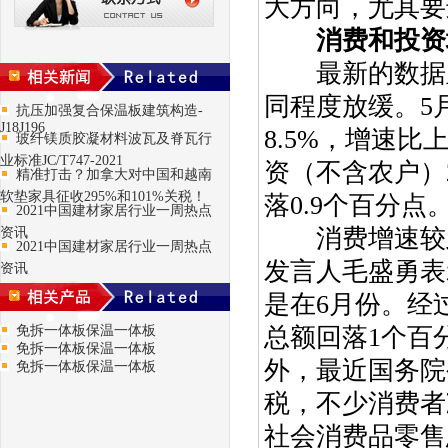
大方向，尤其要
消费和投资
最新的数据显
同程度放缓。5
抗压加强复合保温板建筑构造-
J18J196
8.5%，增速比
玻纤镁质胶凝材料波瓦及脊瓦行
业标准JC/T747-2021
资（不含农户）2
精准打击？加拿大对中国和越南
软垫家具征收295%和101%关税！
落0.9个百分点
2021中国建材家居行业一周热点
消费增速较此
资讯
2021中国建材家居行业一周热点
发言人毛盛勇表
资讯
是在6月份。经
免拆一体板保温一体板
总额回落1个百
免拆一体板保温一体板
外，最近国务院
免拆一体板保温一体板
税，不少消费者
社会消费品零售