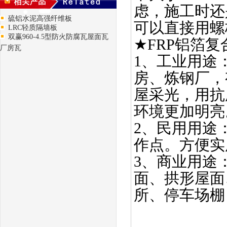
虑，施工时还
硫铝水泥高强纤维板
可以直接用螺
LRC轻质隔墙板
双赢960-4.5型防火防腐瓦屋面瓦
★FRP铝箔
厂房瓦
1、工业用途
房、炼钢厂，
屋采光，用抗
环境更加明亮
2、民用用途
作点。方便实
3、商业用途
面、拱形屋面
所、停车场棚