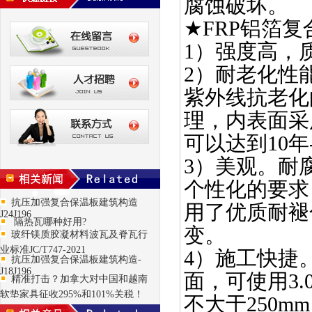
腐蚀破坏。
★FRP铝箔
1）强度高，
2）耐老化性
紫外线抗老化的
理，内表面采用
可以达到10年
3）美观。耐
个性化的要求，
抗压加强复合保温板建筑构造
用了优质耐褪
J24J196
隔热瓦哪种好用?
变。
玻纤镁质胶凝材料波瓦及脊瓦行
业标准JC/T747-2021
4）施工快捷
抗压加强复合保温板建筑构造-
J18J196
面，可使用3.
精准打击？加拿大对中国和越南
软垫家具征收295%和101%关税！
不大于250