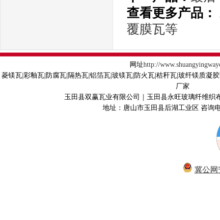
查看更多产品：
覆膜瓦等
网址
http://www.shuangyingway
菱镁瓦|彩釉瓦|防腐瓦|隔热瓦|铝箔瓦|玻镁瓦|防火瓦|秸秆瓦|玻纤镁质凝
厂家
玉田县双赢瓦业有限公司｜玉田县永旺玻璃纤维织
地址：唐山市玉田县后湖工业区 咨询电话40
冀公网安备