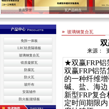
资质荣誉
瓦产品特点
玻璃钢复合瓦
双
免拆一体板
LRC轻质隔墙板
来源： 更新
玻璃钢复合瓦
★双赢FRP
镁质凝胶瓦
双赢FRP铝
防腐瓦
的一种纤维增
防火瓦
玻纤布
碱、盐、海边
安装辅件
新型FRP复
防火板|玻镁板
定时间期限内