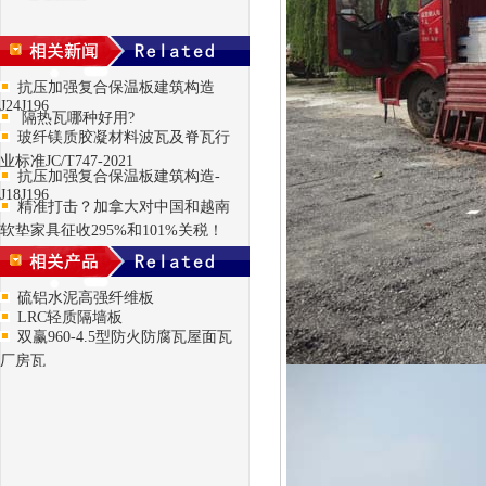
抗压加强复合保温板建筑构造
J24J196
隔热瓦哪种好用?
玻纤镁质胶凝材料波瓦及脊瓦行
业标准JC/T747-2021
抗压加强复合保温板建筑构造-
J18J196
精准打击？加拿大对中国和越南
软垫家具征收295%和101%关税！
硫铝水泥高强纤维板
LRC轻质隔墙板
双赢960-4.5型防火防腐瓦屋面瓦
厂房瓦