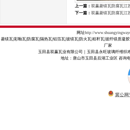
上一篇：
双赢菱镁瓦防腐瓦江
下一篇：
双赢菱镁瓦防腐瓦江
网址
http://www.shuangyingway
菱镁瓦|彩釉瓦|防腐瓦|隔热瓦|铝箔瓦|玻镁瓦|防火瓦|秸秆瓦|玻纤镁质凝
厂家
玉田县双赢瓦业有限公司｜玉田县永旺玻璃纤维织
地址：唐山市玉田县后湖工业区 咨询电话40
冀公网安备