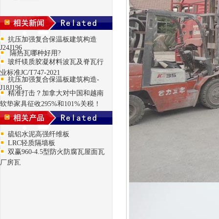
抗压加强复合保温板建筑构造
J24J196
隔热瓦哪种好用?
玻纤镁质胶凝材料波瓦及脊瓦行
业标准JC/T747-2021
抗压加强复合保温板建筑构造-
J18J196
精准打击？加拿大对中国和越南
软垫家具征收295%和101%关税！
硫铝水泥高强纤维板
LRC轻质隔墙板
双赢960-4.5型防火防腐瓦屋面瓦
厂房瓦