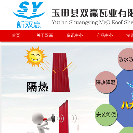
首页
关于双赢
资讯中心
产品中心
制