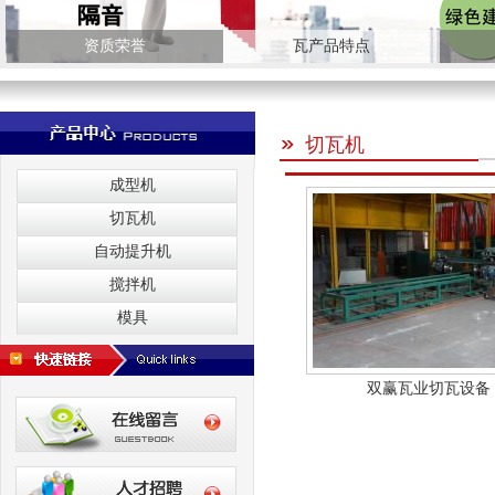
资质荣誉
瓦产品特点
切瓦机
成型机
切瓦机
自动提升机
搅拌机
模具
双赢瓦业切瓦设备