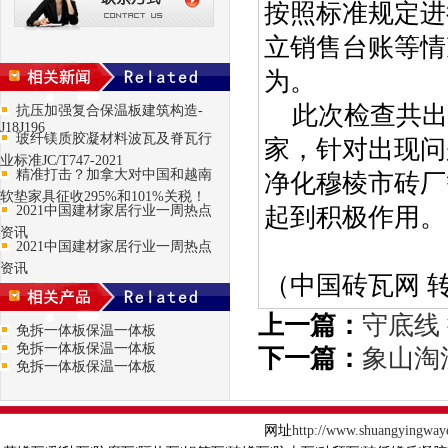
按照标准规定进
立销售台账等情
为。
此次检查共出
抗压加强复合保温板建筑构造-
J18J196
玻纤镁质胶凝材料波瓦及脊瓦行
家，针对出现问
业标准JC/T747-2021
精准打击？加拿大对中国和越南
净化穆棱市砖厂
软垫家具征收295%和101%关税！
2021中国建材家居行业一周热点
起到积极作用。
资讯
2021中国建材家居行业一周热点
资讯
（中国砖瓦网 
上一篇：
守底线
免拆一体板保温一体板
免拆一体板保温一体板
下一篇：
象山淘
免拆一体板保温一体板
网址
http://www.shuangyingway