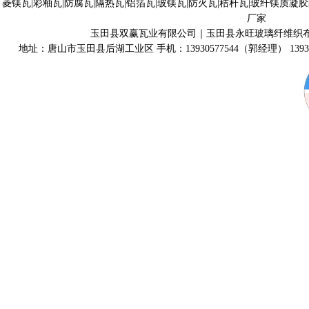
菱镁瓦|彩釉瓦|防腐瓦|隔热瓦|铝箔瓦|玻镁瓦|防火瓦|秸秆瓦|玻纤镁质凝
厂家
玉田县双赢瓦业有限公司｜玉田县永旺玻璃纤维织
地址：唐山市玉田县后湖工业区 手机：13930577544（郭经理） 139315