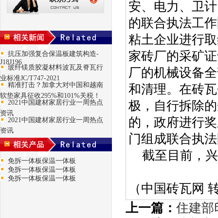
安、电力、卫计
的联合执法工作
粘土企业进行取
家砖厂的采矿证
抗压加强复合保温板建筑构造-
J18J196
玻纤镁质胶凝材料波瓦及脊瓦行
厂的机械设备全
业标准JC/T747-2021
精准打击？加拿大对中国和越南
和清理。在砖瓦
软垫家具征收295%和101%关税！
2021中国建材家居行业一周热点
极，自行拆除的
资讯
的，政府进行奖
2021中国建材家居行业一周热点
资讯
门组成联合执法
截至目前，兴
免拆一体板保温一体板
免拆一体板保温一体板
免拆一体板保温一体板
（中国砖瓦网 
上一篇：
住建部