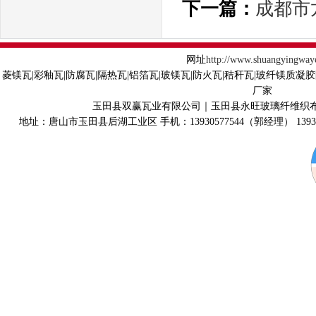
下一篇：
成都市
网址
http://www.shuangyingway
菱镁瓦|彩釉瓦|防腐瓦|隔热瓦|铝箔瓦|玻镁瓦|防火瓦|秸秆瓦|玻纤镁质凝
厂家
玉田县双赢瓦业有限公司｜玉田县永旺玻璃纤维织
地址：唐山市玉田县后湖工业区 手机：13930577544（郭经理） 139315