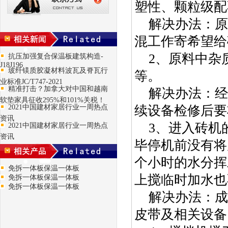
塑性、颗粒级配
解决办法：原
混工作寄希望给
2、原料中杂
抗压加强复合保温板建筑构造-
J18J196
玻纤镁质胶凝材料波瓦及脊瓦行
等。
业标准JC/T747-2021
精准打击？加拿大对中国和越南
解决办法：经
软垫家具征收295%和101%关税！
2021中国建材家居行业一周热点
续设备检修后要
资讯
3、进入砖机
2021中国建材家居行业一周热点
资讯
毕停机前没有将
个小时的水分挥
免拆一体板保温一体板
上搅临时加水也
免拆一体板保温一体板
免拆一体板保温一体板
解决办法：成
皮带及相关设备