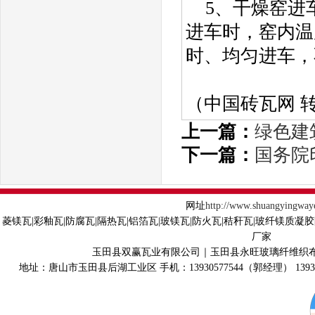
5、干燥窑进
进车时，窑内温
时、均匀进车，
（中国砖瓦网 
上一篇：
绿色建
下一篇：
国务院
网址
http://www.shuangyingway
菱镁瓦|彩釉瓦|防腐瓦|隔热瓦|铝箔瓦|玻镁瓦|防火瓦|秸秆瓦|玻纤镁质凝
厂家
玉田县双赢瓦业有限公司｜玉田县永旺玻璃纤维织
地址：唐山市玉田县后湖工业区 手机：13930577544（郭经理） 139315