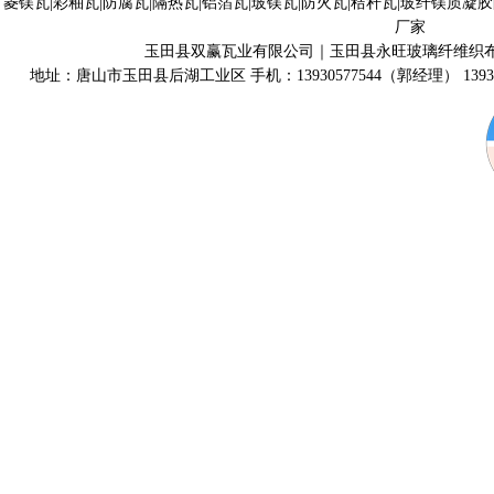
菱镁瓦|彩釉瓦|防腐瓦|隔热瓦|铝箔瓦|玻镁瓦|防火瓦|秸秆瓦|玻纤镁质凝
厂家
玉田县双赢瓦业有限公司｜玉田县永旺玻璃纤维织
地址：唐山市玉田县后湖工业区 手机：13930577544（郭经理） 139315