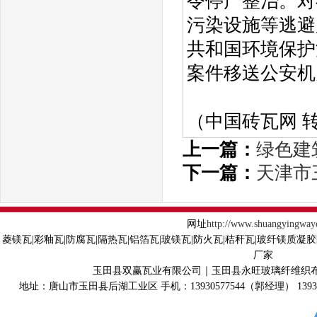
令停产整治。对
污染设施等逃避
共和国环境保护
案件移送公安机
（中国砖瓦网 
上一篇：
绿色建
下一篇：
天津市
网址
http://www.shuangyingway
菱镁瓦|彩釉瓦|防腐瓦|隔热瓦|铝箔瓦|玻镁瓦|防火瓦|秸秆瓦|玻纤镁质凝
厂家
玉田县双赢瓦业有限公司｜玉田县永旺玻璃纤维织
地址：唐山市玉田县后湖工业区 手机：13930577544（郭经理） 139315