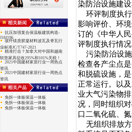
染防治设施建设
环评制度执行
影响评价、环境
订的《中华人民
抗压加强复合保温板建筑构造-
J18J196
玻纤镁质胶凝材料波瓦及脊瓦行
评制度执行情况
业标准JC/T747-2021
精准打击？加拿大对中国和越南
污染防治设施
软垫家具征收295%和101%关税！
2021中国建材家居行业一周热点
检查各产尘点是
资讯
和脱硫设施，是
2021中国建材家居行业一周热点
资讯
正常运行。以及
业大气污染物排放
免拆一体板保温一体板
况，同时组织对
免拆一体板保温一体板
免拆一体板保温一体板
口二氧化硫、氮
无组织排放方