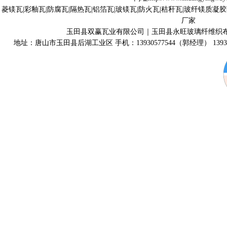
菱镁瓦|彩釉瓦|防腐瓦|隔热瓦|铝箔瓦|玻镁瓦|防火瓦|秸秆瓦|玻纤镁质凝
厂家
玉田县双赢瓦业有限公司｜玉田县永旺玻璃纤维织
地址：唐山市玉田县后湖工业区 手机：13930577544（郭经理） 139315