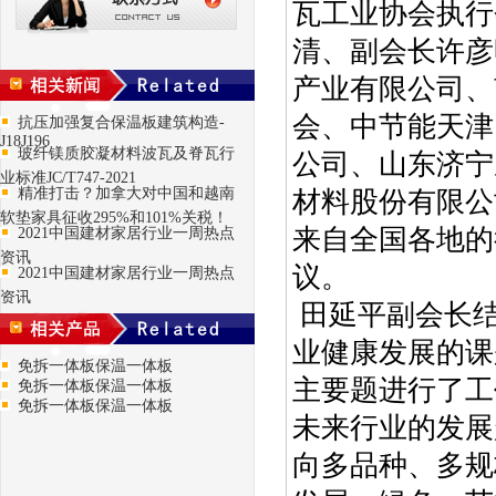
瓦工业协会执行
清、副会长许彦
产业有限公司、
会、中节能天津
抗压加强复合保温板建筑构造-
J18J196
玻纤镁质胶凝材料波瓦及脊瓦行
公司、山东济宁
业标准JC/T747-2021
精准打击？加拿大对中国和越南
材料股份有限公
软垫家具征收295%和101%关税！
来自全国各地的
2021中国建材家居行业一周热点
资讯
议。
2021中国建材家居行业一周热点
资讯
田延平副会长结
业健康发展的课
免拆一体板保温一体板
主要题进行了工
免拆一体板保温一体板
免拆一体板保温一体板
未来行业的发展
向多品种、多规