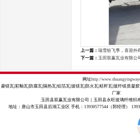
上一篇：
瑞雪纷飞季，喜迎外
下一篇：
玉田双赢瓦业有限公
网址
http://www.shuangyingway
菱镁瓦|彩釉瓦|防腐瓦|隔热瓦|铝箔瓦|玻镁瓦|防火瓦|秸秆瓦|玻纤镁质凝
厂家
玉田县双赢瓦业有限公司｜玉田县永旺玻璃纤维织
地址：唐山市玉田县后湖工业区 手机：13930577544（郭经理） 139315