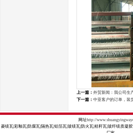
上一篇：
外贸新闻：我公司生
下一篇：
中亚客户的订单，装
网址
http://www.shuangyingway
菱镁瓦|彩釉瓦|防腐瓦|隔热瓦|铝箔瓦|玻镁瓦|防火瓦|秸秆瓦|玻纤镁质凝
厂家