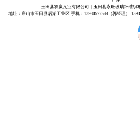
玉田县双赢瓦业有限公司｜玉田县永旺玻璃纤维织
地址：唐山市玉田县后湖工业区 手机：13930577544（郭经理） 139315