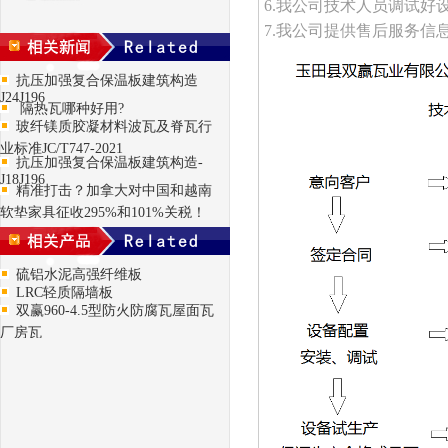
6.我公司技术人员调试
7.我公司提供售后服务信
抗压加强复合保温板建筑构造
J24J196
隔热瓦哪种好用?
玻纤镁质胶凝材料波瓦及脊瓦行
业标准JC/T747-2021
抗压加强复合保温板建筑构造-
J18J196
精准打击？加拿大对中国和越南
软垫家具征收295%和101%关税！
硫铝水泥高强纤维板
LRC轻质隔墙板
双赢960-4.5型防火防腐瓦屋面瓦
厂房瓦