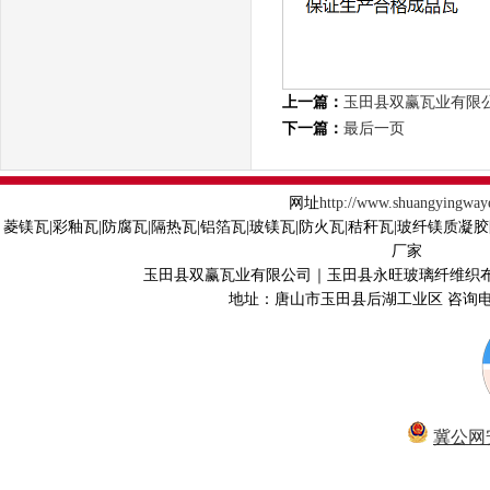
上一篇：
玉田县双赢瓦业有限公
下一篇：
最后一页
网址
http://www.shuangyingway
菱镁瓦|彩釉瓦|防腐瓦|隔热瓦|铝箔瓦|玻镁瓦|防火瓦|秸秆瓦|玻纤镁质凝
厂家
玉田县双赢瓦业有限公司｜玉田县永旺玻璃纤维织
地址：唐山市玉田县后湖工业区 咨询电话40
冀公网安备