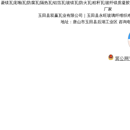
菱镁瓦|彩釉瓦|防腐瓦|隔热瓦|铝箔瓦|玻镁瓦|防火瓦|秸秆瓦|玻纤镁质凝
厂家
玉田县双赢瓦业有限公司｜玉田县永旺玻璃纤维织
地址：唐山市玉田县后湖工业区 咨询电话40
冀公网安备