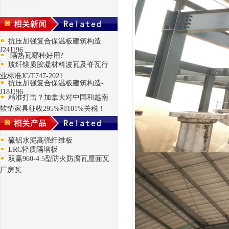
抗压加强复合保温板建筑构造
J24J196
隔热瓦哪种好用?
玻纤镁质胶凝材料波瓦及脊瓦行
业标准JC/T747-2021
抗压加强复合保温板建筑构造-
J18J196
精准打击？加拿大对中国和越南
软垫家具征收295%和101%关税！
硫铝水泥高强纤维板
LRC轻质隔墙板
双赢960-4.5型防火防腐瓦屋面瓦
厂房瓦