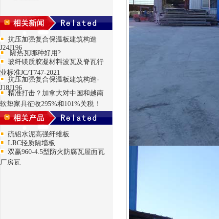
抗压加强复合保温板建筑构造
J24J196
隔热瓦哪种好用?
玻纤镁质胶凝材料波瓦及脊瓦行
业标准JC/T747-2021
抗压加强复合保温板建筑构造-
J18J196
精准打击？加拿大对中国和越南
软垫家具征收295%和101%关税！
硫铝水泥高强纤维板
LRC轻质隔墙板
双赢960-4.5型防火防腐瓦屋面瓦
厂房瓦