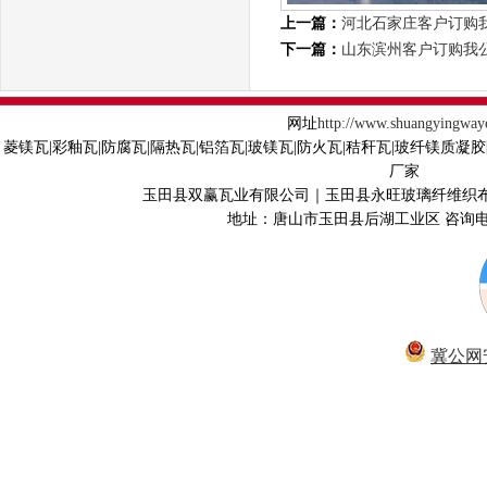
上一篇：
河北石家庄客户订购
下一篇：
山东滨州客户订购我
网址
http://www.shuangyingway
菱镁瓦|彩釉瓦|防腐瓦|隔热瓦|铝箔瓦|玻镁瓦|防火瓦|秸秆瓦|玻纤镁质凝
厂家
玉田县双赢瓦业有限公司｜玉田县永旺玻璃纤维织
地址：唐山市玉田县后湖工业区 咨询电话40
冀公网安备