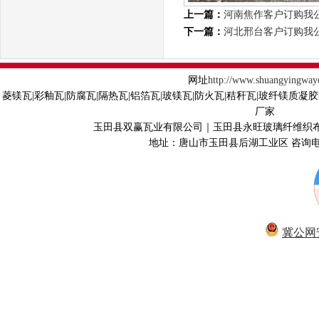
上一篇：
河南焦作客户订购我
下一篇：
河北邢台客户订购我
网址
http://www.shuangyingway
菱镁瓦|彩釉瓦|防腐瓦|隔热瓦|铝箔瓦|玻镁瓦|防火瓦|秸秆瓦|玻纤镁质凝
厂家
玉田县双赢瓦业有限公司｜玉田县永旺玻璃纤维织
地址：唐山市玉田县后湖工业区 咨询电话40
冀公网安备