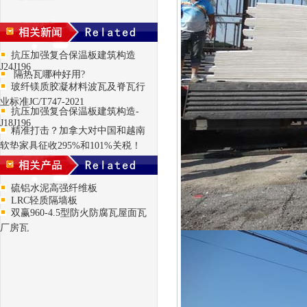
抗压加强复合保温板建筑构造
J24J196
隔热瓦哪种好用?
玻纤镁质胶凝材料波瓦及脊瓦行
业标准JC/T747-2021
抗压加强复合保温板建筑构造-
J18J196
精准打击？加拿大对中国和越南
软垫家具征收295%和101%关税！
硫铝水泥高强纤维板
LRC轻质隔墙板
双赢960-4.5型防火防腐瓦屋面瓦
厂房瓦