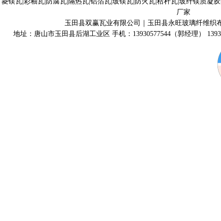
菱镁瓦|彩釉瓦|防腐瓦|隔热瓦|铝箔瓦|玻镁瓦|防火瓦|秸秆瓦|玻纤镁质凝
厂家
玉田县双赢瓦业有限公司｜玉田县永旺玻璃纤维织
地址：唐山市玉田县后湖工业区 手机：13930577544（郭经理） 139315