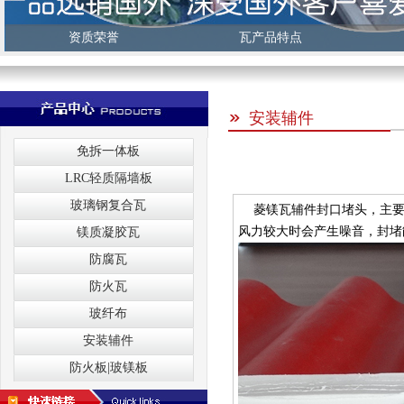
资质荣誉
瓦产品特点
安装辅件
免拆一体板
LRC轻质隔墙板
玻璃钢复合瓦
菱镁瓦辅件封口堵头，主要
风力较大时会产生噪音，封堵
镁质凝胶瓦
防腐瓦
防火瓦
玻纤布
安装辅件
防火板|玻镁板