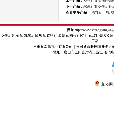
上一产品：
菱镁瓦安装辅件钻
下一产品：
双赢瓦业菱镁瓦脊
查看更多产品：
彩釉瓦、玻璃
网址
http://www.shuangyingway
菱镁瓦|彩釉瓦|防腐瓦|隔热瓦|铝箔瓦|玻镁瓦|防火瓦|秸秆瓦|玻纤镁质凝
厂家
玉田县双赢瓦业有限公司｜玉田县永旺玻璃纤维织
地址：唐山市玉田县后湖工业区 咨询电话40
冀公网安备