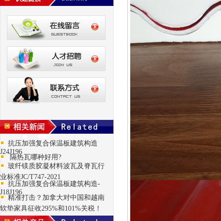
抗压加强复合保温板建筑构造
J24J196
隔热瓦哪种好用?
玻纤镁质胶凝材料波瓦及脊瓦行
业标准JC/T747-2021
抗压加强复合保温板建筑构造-
J18J196
精准打击？加拿大对中国和越南
软垫家具征收295%和101%关税！