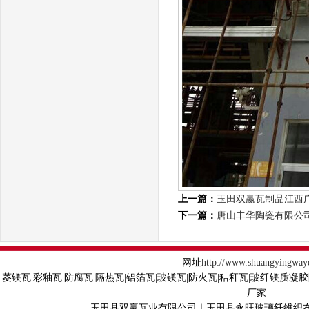
上一篇：
玉田双赢瓦制品江西
下一篇：
唐山丰华陶瓷有限公
网址
http://www.shuangyingway
菱镁瓦|彩釉瓦|防腐瓦|隔热瓦|铝箔瓦|玻镁瓦|防火瓦|秸秆瓦|玻纤镁质凝
厂家
玉田县双赢瓦业有限公司｜玉田县永旺玻璃纤维织