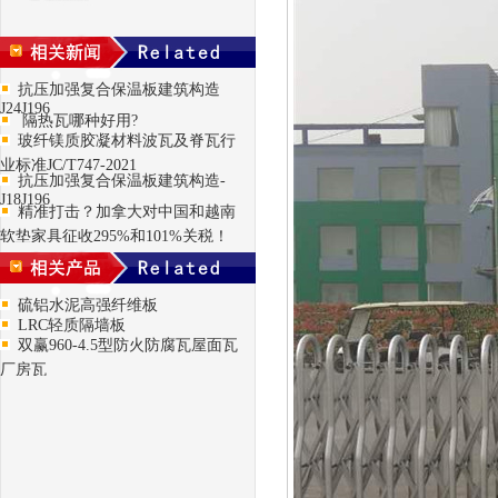
抗压加强复合保温板建筑构造
J24J196
隔热瓦哪种好用?
玻纤镁质胶凝材料波瓦及脊瓦行
业标准JC/T747-2021
抗压加强复合保温板建筑构造-
J18J196
精准打击？加拿大对中国和越南
软垫家具征收295%和101%关税！
硫铝水泥高强纤维板
LRC轻质隔墙板
双赢960-4.5型防火防腐瓦屋面瓦
厂房瓦