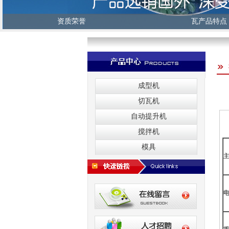
资质荣誉
瓦产品特点
成型机
切瓦机
自动提升机
搅拌机
模具
主
电