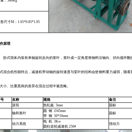
量：380Kg
形尺寸M：1.65*0.85*1.05
作原理
式筒体内装有单轴旋转反向的浆叶，浆叶成一定角度将物料沿轴向、径向循环翻
式混合机性能特点，减速机带动轴的旋转速度与桨叶的结构会使物料重力减弱，随着
大小、比重悬殊的差异在混合过程中被忽略。
序号
名称
规格
备注
滚筒
热轧板 3mm
国标
圆 钢 ∅45mm
轴和浆叶
国标
带 钢 50*10mm
电 机 3Kw
动力系统
强动力
圆柱齿轮减速机 250#