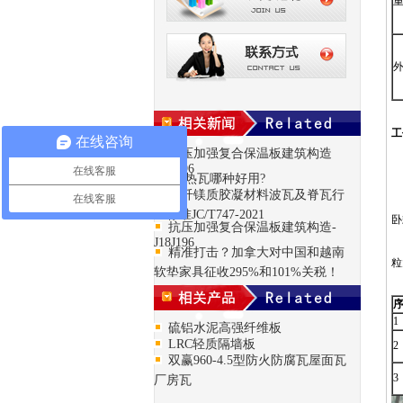
重
外
工
在线咨询
抗压加强复合保温板建筑构造
J24J196
在线客服
卧
隔热瓦哪种好用?
玻纤镁质胶凝材料波瓦及脊瓦行
在线客服
业标准JC/T747-2021
卧
抗压加强复合保温板建筑构造-
J18J196
精准打击？加拿大对中国和越南
粒
软垫家具征收295%和101%关税！
1
硫铝水泥高强纤维板
LRC轻质隔墙板
2
双赢960-4.5型防火防腐瓦屋面瓦
3
厂房瓦