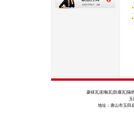
菱镁瓦|彩釉瓦|防腐瓦|隔
玉
地址：唐山市玉田县后湖