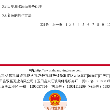
S瓦出现漏水应做哪些处理
S瓦着色的操作方法
321条
上一页
1
3
4
5
6
7
8
9
1
2
网址
http://www.shuangyingwaye.com
热瓦|铝箔瓦|玻镁瓦|防火瓦|秸秆瓦|玻纤镁质凝胶防火防腐瓦|屋面瓦|厂房瓦
田县双赢瓦业有限公司｜玉田县永旺玻璃纤维织布厂｜
冀ICP备13018883
工业区 手机：13930577544（郭经理） 13931518299（张经理）13933