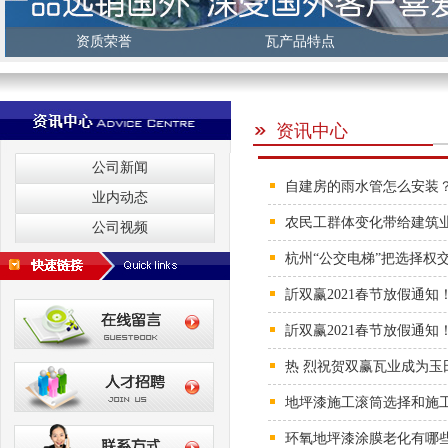
资质荣誉
瓦产品特点
资讯中心
公司新闻
自建房的雨水管怎么安装
业内动态
农民工群体变化带给建筑
公司视频
杭州“公交电梯”把选择权
訢双赢2021春节放假通
訢双赢2021春节放假通
热 烈祝贺双赢瓦业成为玉
地坪漆施工滚筒选择和施工
环氧地坪漆涂膜老化有哪