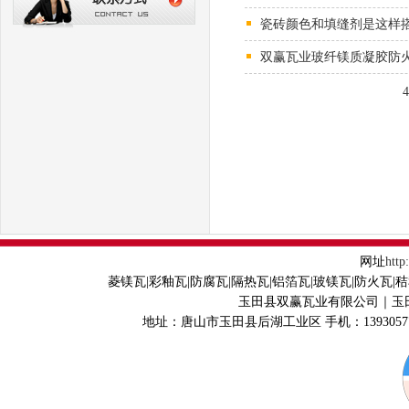
瓷砖颜色和填缝剂是这样
双赢瓦业玻纤镁质凝胶防
网址
http
菱镁瓦|彩釉瓦|防腐瓦|隔热瓦|铝箔瓦|玻镁瓦|防火瓦
玉田县双赢瓦业有限公司｜玉
地址：唐山市玉田县后湖工业区 手机：1393057754