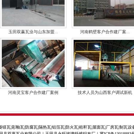
玉田双赢瓦业与山东加盟...
河南鹤壁客户合作建厂案...
河南灵宝客户合作建厂案例
技术人员为山西客户调试新机
菱镁瓦|彩釉瓦|防腐瓦|隔热瓦|铝箔瓦|防火瓦|秸秆瓦|屋面瓦|厂房瓦|制瓦设
田县双赢瓦业有限公司｜玉田县永旺玻璃纤维织布厂｜冀ICP备13018883号